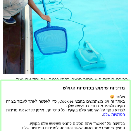
בריכה ביתית היא מקור הנאה בלתי נגמר, אך יחד עם זאת,
שמירה על ניקיונה דורשת זמן, מאמץ ותשומת לב יומיומית.
מדיניות שימוש בפרטיות הגולש
לכלוך, עלים, חול וחרקים מצטברים במים, ובלי טיפול נכון עלולה
שלום!
הבריכה להפוך למקור בעיות – מים עכורים, הצטברות חיידקים
באתר זה אנו משתמשים בקבצי Cookies, כדי לאפשר לאתר לעבוד בצורה
תקינה ולשפר את חוויית הגלישה שלך.
ובעיות במערכת הסינון. כאן נכנס לתמונה הרובוט לבריכה –
למידע נוסף על השימוש שלנו בקוקיז ועל פרטיותך, מוזמן לקרוא את מדיניות
פתרון חכם שמאפשר שמירה על מים צלולים […]
הפרטיות שלנו
.
בלחיצה על "מאשר" אתה מסכים לתנאי השימוש שלנו בקוקיז.
הבא
←
המשך שימוש באתר מהווה אישור והסכמה למדיניות הפרטיות שלנו.