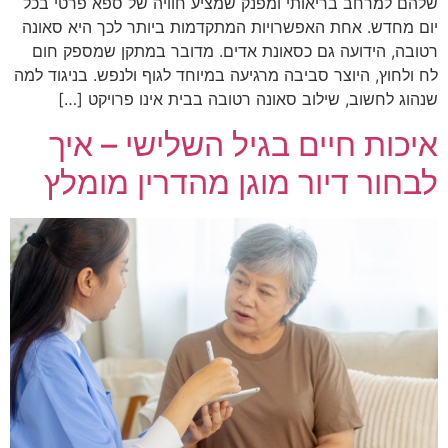
שלהם למרחב בריאותי ומפנק שמציע חוויה של ספא פרטי בכל
יום מחדש. אחת האפשרויות המתקדמות ביותר לכך היא סאונה
רטובה, הידועה גם כסאונת אדים. מדובר במתקן שמספק חום
לח ולחוץ, היוצר סביבה מרגיעה במיוחד לגוף ולנפש. בניגוד למה
שנהוג לחשוב, שילוב סאונה רטובה בבית אינו פרויקט […]
איכות חיים בגיל השלישי – איך
לבחור דיור מוגן מהדרין מומלץ