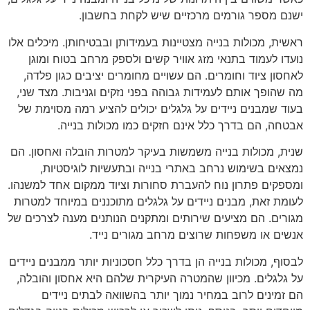
ישנם מספר גורמים מרכזיים שיש לקחת בחשבון.
ראשית, מכולות בנייה מצטיינות בעמידותן ובבטיחותן. מיכלים אלו
נועדו לעמוד בתנאי מזג אוויר קשים ולספק מרחב בטוח ומוגן
לאחסון ציוד וחומרים. הם עשויים מחומרים יציבים כגון פלדה,
מה שהופך אותם לעמידות גבוהה בפני נזקים וגניבות. מצד שני,
בעוד שמבנים ניידים על גלגלים יכולים להציע רמה מסוימת של
אבטחה, הם בדרך כלל אינם חזקים כמו מכולות בנייה.
שנית, מכולות בנייה משמשות בעיקר למטרות הובלה ואחסון. הם
נמצאים בשימוש נרחב באתרי בנייה ובתעשיות לוגיסטיות,
ומספקים פתרון נוח להעברת סחורות וציוד ממקום אחד למשנהו.
לעומת זאת, מבנים ניידים על גלגלים מתוכננים במיוחד למטרות
מגורים. הם מציעים שירותים ומתקנים הנותנים מענה לצרכים של
אנשים או משפחות שרוצים מרחב מגורים נייד.
לבסוף, מכולות בנייה הן בדרך כלל חסכוניות יותר ממבנים ניידים
על גלגלים. מכיוון שהמטרה העיקרית שלהם היא אחסון והובלה,
הם זמינים לרוב במחיר נמוך יותר בהשוואה לבתים ניידים