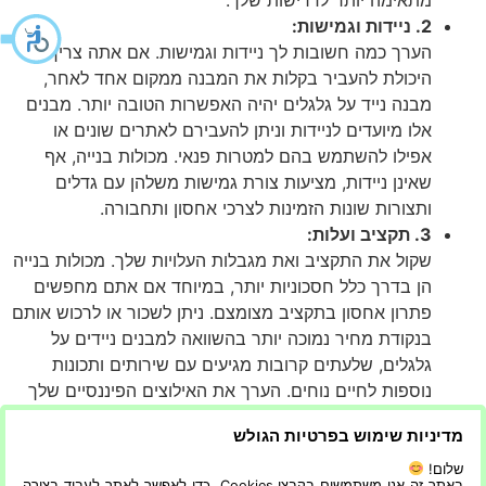
מתאימה יותר לדרישות שלך.
2. ניידות וגמישות:
הערך כמה חשובות לך ניידות וגמישות. אם אתה צריך את
היכולת להעביר בקלות את המבנה ממקום אחד לאחר,
מבנה נייד על גלגלים יהיה האפשרות הטובה יותר. מבנים
אלו מיועדים לניידות וניתן להעבירם לאתרים שונים או
אפילו להשתמש בהם למטרות פנאי. מכולות בנייה, אף
שאינן ניידות, מציעות צורת גמישות משלהן עם גדלים
ותצורות שונות הזמינות לצרכי אחסון ותחבורה.
3. תקציב ועלות:
שקול את התקציב ואת מגבלות העלויות שלך. מכולות בנייה
הן בדרך כלל חסכוניות יותר, במיוחד אם אתם מחפשים
פתרון אחסון בתקציב מצומצם. ניתן לשכור או לרכוש אותם
בנקודת מחיר נמוכה יותר בהשוואה למבנים ניידים על
גלגלים, שלעתים קרובות מגיעים עם שירותים ותכונות
נוספות לחיים נוחים. הערך את האילוצים הפיננסיים שלך
וקבע כמה אתה מוכן להשקיע במבנה.
מדיניות שימוש בפרטיות הגולש
בעוד שגם מיכלי בנייה וגם מבנים ניידים על גלגלים ממלאים
שלום!
תפקידים חשובים, השימוש בהם תלוי במידה רבה בדרישות
באתר זה אנו משתמשים בקבצי Cookies, כדי לאפשר לאתר לעבוד בצורה