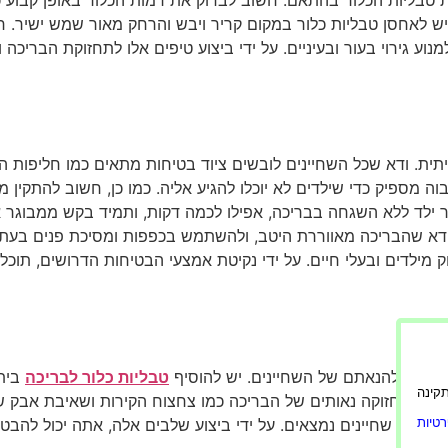
יש לאחסן טבליות כלור במקום קריר ויבש והרחק מאור שמש ישיר. ח
נוע גירוי בעור ובעיניים. על ידי ביצוע טיפים אלו לתחזוקת הבריכה
ת. ודא שכל השחיינים לובשים ציוד בטיחות מתאים כמו חליפות הצ
ה מספיק כדי שילדים לא יוכלו להגיע אליה. כמו כן, חשוב להתקין 
ילד ללא השגחה בבריכה, אפילו לכמה דקות, ותמיד בקש ממבוגר אח
 לוודא שהבריכה מאווררת היטב, ולהשתמש בכפפות ומסיכת פנים בעת
 מילדים ובעלי חיים. על ידי נקיטת אמצעי הבטיחות הדרושים, תוכ
ותם ולהנאתם של השחיינים. יש להוסיף
טבליות כלור לבריכה
ביתי
ורה תקינה
טוקולי תחזוקה נאותים של הבריכה כמו צחצוח הקירות ושאיבת אבק ש
ורן כאשר שחיינים נמצאים. על ידי ביצוע שלבים אלה, אתה יכול לה
טיות