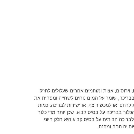
 וירוסים, אצות ומזהמים אחרים שעלולים להזיק
ינים. זה גם עוזר לשמור על מי הבריכה צלולים וללא פסולת, ומונע צמיחת אצות. כלור גם עוזר לאזן את רמות ה-pH בבריכה, שומר על המים נוחים לשחייה ומפחית את
ת לרחפן או למכשיר צף, או ישירות לבריכה. כמות
לור בבריכה על בסיס קבוע, שכן יותר מדי כלור
בריכה הביתית על בסיס קבוע היא חלק חיוני