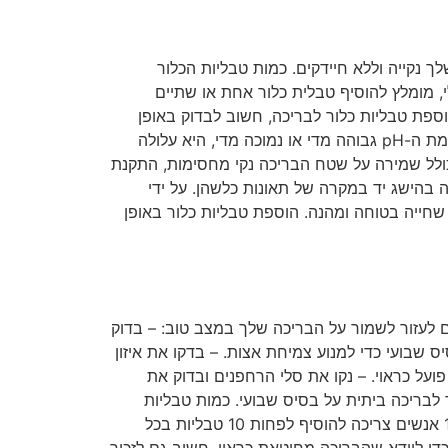
ך נקייה וללא חיידקים. כמות טבליות הכלור
י, מומלץ להוסיף טבלית כלור אחת או שתיים
סף להוספת טבליות כלור לבריכה, חשוב לבדוק באופן
קבוע את רמת ה-pH של הבריכה. רמת ה-pH צריכה להישאר בין 7.2 ל-7.8, שניתן לבדוק עם ערכת בדיקה ביתית. אם רמת ה-pH גבוהה מדי או נמוכה מדי, היא עלולה
 כולל שמירה על שטח הבריכה נקי מחסימות, התקנת
 בהישג יד במקרה של תאונות כלשהן. על ידי
שחייה בטוחה ומהנה. הוספת טבליות כלור באופן
ם לעזור לשמור על הבריכה שלך במצב טוב: – בדוק
בועי כדי למנוע צמיחת אצות. – בדקו את איזון
ע כדי לוודא שהוא פועל כראוי. – נקו את סלי הרחפנים ובדוק את
 לבריכה ביתית על בסיס שבועי. כמות טבליות
הכלור לשימוש תלויה בגודל הבריכה ובכמות המתרחצים בה. לדוגמה, בריכה שגודלה 10,000 גלונים ומשמשת יותר מ-10 אנשים צריכה להוסיף לפחות 10 טבליות בכל
די לוודא שהבריכה מחוטאת כראוי. חשוב גם לזכור