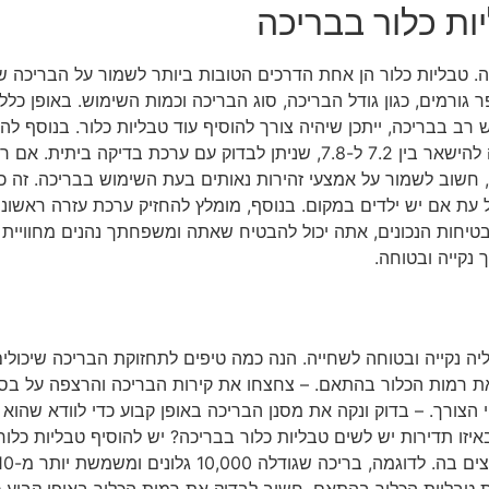
ות כלור בבריכה
ה. טבליות כלור הן אחת הדרכים הטובות ביותר לשמור על הבריכה של
גורמים, כגון גודל הבריכה, סוג הבריכה וכמות השימוש. באופן כלל
ם נעשה שימוש רב בבריכה, ייתכן שיהיה צורך להוסיף עוד טבליות כלור. בנו
וף, חשוב לשמור על אמצעי זהירות נאותים בעת השימוש בבריכה. זה
 עת אם יש ילדים במקום. בנוסף, מומלץ להחזיק ערכת עזרה ראשונה
טיחות הנכונים, אתה יכול להבטיח שאתה ומשפחתך נהנים מחוויית 
נקייה ובטוחה.
יה נקייה ובטוחה לשחייה. הנה כמה טיפים לתחזוקת הבריכה שיכולי
רמות הכלור בהתאם. – צחצחו את קירות הבריכה והרצפה על בסיס ש
של מי הבריכה והוסיפו כימיקלים מאזני pH לפי הצורך. – בדוק ונקה את מסנן הבריכה באופן קבו
איזו תדירות יש לשים טבליות כלור בבריכה? יש להוסיף טבליות כלור
ת טבליות הכלור בהתאם. חשוב לבדוק את רמות הכלור באופן קבוע כ