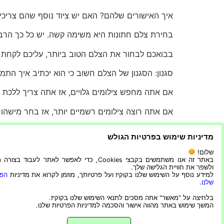
איך האישורים שלהם? האם יש ציוד נוסף שהם צריכים
בחירת צלם חתונות היא משימה קשה. יש כל כך הרבה 
בבואכם לבחור את הצלם הטוב ביותר, עליכם לקחת בח
סגנון: הסגנון של הצלם חשוב כי הוא יכתיב איך התמונ
אם אתה מחפש צילומים גלויים, אז אתה צריך ללכת 
אם אתה רוצה צילומים רשמיים יותר, אז בחר מישהו
ניסיון: ניסיון חשוב מאוד גם כי צילום חתונות דורש מ
מדיניות שימוש בפרטיות הגולש
יש להצטלם לאנשים, לכידת רגעים ולהיות במקום הנכון
שלום!
באתר זה אנו משתמשים בקבצי Cookies, כדי לאפשר לאתר לעבוד בצ
ולשפר את חוויית הגלישה שלך.
אז אם אתם מחפשים מישהו שמצלם חתונות כבר שנים
למידע נוסף על השימוש שלנו בקוקיז ועל פרטיותך, מוזמן לקרוא את מדיניות
הפר
שלנו
.
החשיבות של צלם בכל חתונה
היא כי הוא לוכד את ה
בלחיצה על "מאשר" אתה מסכים לתנאי השימוש שלנו בקוקיז.
המשך שימוש באתר מהווה אישור והסכמה למדיניות הפרטיות שלנו.
הם גם לוכדים את הרגעים האלה שאולי פספסת.