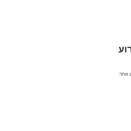
וע
 אחד.