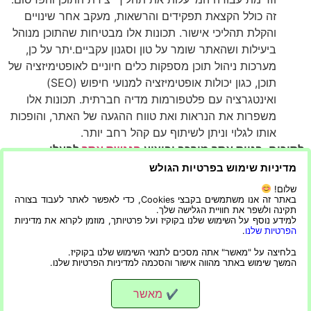
זה כולל הקצאת תפקידים והרשאות, מעקב אחר שינויים
והקלת תהליכי אישור. תכונות אלו מבטיחות שהתוכן מנוהל
ביעילות ושהאתר שומר על טון וסגנון עקביים.יתר על כן,
מערכות ניהול תוכן מספקות כלים חיוניים לאופטימיזציה של
תוכן, כגון יכולות אופטימיזציה למנועי חיפוש (SEO)
ואינטגרציה עם פלטפורמות מדיה חברתית. תכונות אלו
משפרות את הנראות ואת טווח ההגעה של האתר, והופכות
אותו לגלוי וניתן לשיתוף עם קהל רחב יותר.
לסיכום, בניית אתר מורכב וביצוע
הנגשת אתר
לבעלי
מוגבלויות
הוא תהליך רב-גוני הדורש הבנה עמוקה של
מדיניות שימוש בפרטיות הגולש
אלמנטים שונים כגון חווית משתמש, טכנולוגיה, ניהול תוכן
שלום!
ותכנון אסטרטגי. לא מדובר רק על אתר אינטרנט מושך
באתר זה אנו משתמשים בקבצי Cookies, כדי לאפשר לאתר לעבוד בצורה
תקינה ולשפר את חוויית הגלישה שלך.
מבחינה ויזואלית, אלא גם על יצירת פלטפורמה פונקציונלית,
למידע נוסף על השימוש שלנו בקוקיז ועל פרטיותך, מוזמן לקרוא את מדיניות
הפרטיות שלנו
.
ידידותית למשתמש ומסוגלת להתמודד עם משימות ותוכן
ברמה גבוהה. זהו תהליך מתמשך, המתפתח ללא הרף עם
בלחיצה על "מאשר" אתה מסכים לתנאי השימוש שלנו בקוקיז.
המשך שימוש באתר מהווה אישור והסכמה למדיניות הפרטיות שלנו.
הנוף הדיגיטלי.
מאשר
✔