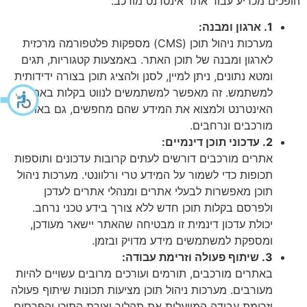
הופכים מכריע עבור אתר אינטרנט מורכב.
1. ארגון ומבנה:
מערכות ניהול תוכן (CMS) מספקות פלטפורמה מרכזית
לארגון ומבנה של תוכן האתר. באמצעות קטגוריות, תגים
ומטא נתונים, ניתן למיין, לסנן ולהציג תוכן בצורה ידידותית
למשתמש. זה מאפשר למשתמשים לנווט בקלות באתר
האינטרנט ולמצוא את המידע שהם מחפשים, גם באתרים
מורכבים ונרחבים.
2. עדכוני תוכן דינמיים:
אתרים מורכבים דורשים לעתים קרובות עדכונים ותוספות
תכופות כדי לשמור על המידע טרי ורלוונטי. מערכות ניהול
תוכן מאפשרות לבעלי אתרים ומנהלי אתרים לעדכן
ולפרסם בקלות תוכן חדש ללא צורך בידע טכני נרחב.
יכולת עדכון דינמית זו מבטיחה שהאתר יישאר מעודכן,
ומספקת למשתמשים מידע מדויק ובזמן.
3. שיתוף פעולה וזרימת עבודה:
באתרים מורכבים, תורמים ועורכים מרובים עשויים להיות
מעורבים. מערכות ניהול תוכן מציעות תכונות שיתוף פעולה
וזרימת עבודה המייעלות את תהליך יצירת התוכן והפרסום.