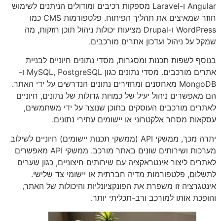
Angular ו-Laravel מספקות רכיבים ומודולים הניתנים לשימוש
חוזר שמאיצים את תהליך הפיתוח. פלטפורמות CMS כמו
WordPress ו-Drupal מציעות יכולות ניהול תוכן חזקות, מה
שמקל על ניהול ועדכון אתרים מורכבים.
בנוסף לשפות תכנות ומסגרות, מסדי נתונים חיוניים לבניית
אתרים מורכבים. מסדי נתונים כגון MySQL, PostgreSQL ו-
MongoDB מאחסנים ומחזירים נתונים הנדרשים על ידי האתר.
הם מאפשרים ניהול יעיל של כמויות גדולות של נתונים, חיוניים
לאתרים מורכבים העוסקים בתוכן שנוצר על ידי משתמשים,
עסקאות מסחר אלקטרוני או יישומים עתירי נתונים.
יתרה מכך, ממשקי API (ממשקי תכנות יישומים) חיוניים לשילוב
מערכות ושירותים שונים באתר מורכב. ממשקי API מאפשרים
לאתרים ליצור אינטראקציה עם שירותים חיצוניים, כגון שערים
לתשלום, פלטפורמות מדיה חברתית או יישומי צד שלישי.
אינטגרציה זו משפרת את הפונקציונליות והיכולות של האתר,
והופכת אותו למורכב ורב-תכליתי יותר.