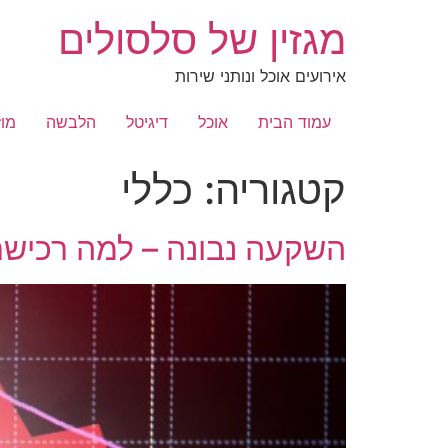
לג
מגזין של סלסולים
תוכן
אירועים אוכל ונותני שירות
עמוד הבית
אוכל
דיגיטל
הלבשה
מוז
קטגוריה:
כללי
השקעה נבונה – למה רכיש