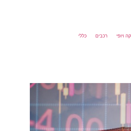
ה ויופי
רכבים
כללי